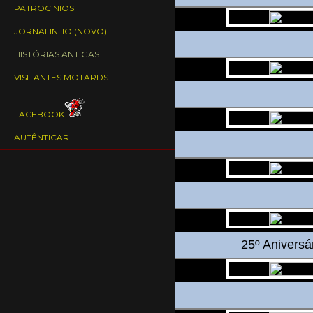
PATROCINIOS
JORNALINHO (NOVO)
HISTÓRIAS ANTIGAS
VISITANTES MOTARDS
FACEBOOK
AUTÊNTICAR
25º Aniversá