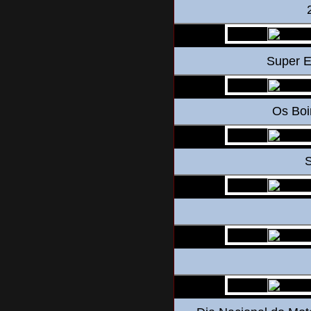
Super E
Os Boi
S