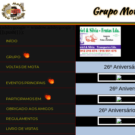
Grupo Mot
(adsbygoogle = window.adsbygoogle ||
[]).push({});
INÍCIO
GRUPO
26º Aniversá
VOLTAS DE MOTA
EVENTOS PRINCIPAIS
26º Aniver
PARTICIPAMOS EM:
OBRIGADO AOS AMIGOS
26º Aniversári
REGULAMENTOS
LIVRO DE VISITAS