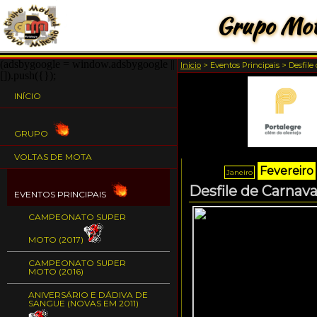
Grupo Mot
(adsbygoogle = window.adsbygoogle ||
Inicio
>
Eventos Principais
>
Desfile
[]).push({});
INÍCIO
GRUPO
VOLTAS DE MOTA
Fevereiro
Janeiro
Desfile de Carnav
EVENTOS PRINCIPAIS
CAMPEONATO SUPER
MOTO (2017)
CAMPEONATO SUPER
MOTO (2016)
ANIVERSÁRIO E DÁDIVA DE
SANGUE (NOVAS EM 2011)