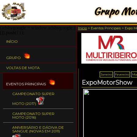
Grupo Mot
(adsbygoogle = window.adsbygoogle ||
Inicio
>
Eventos Principais
>
Expo M
[]).push({});
INÍCIO
GRUPO
VOLTAS DE MOTA
Janeiro
Fevereiro
Ma
ExpoMotorShow
EVENTOS PRINCIPAIS
CAMPEONATO SUPER
MOTO (2017)
CAMPEONATO SUPER
MOTO (2016)
ANIVERSÁRIO E DÁDIVA DE
SANGUE (NOVAS EM 2011)