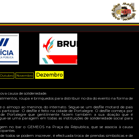
Dezembro
Outubro
Novembro
ova causa de solideriedade.
limentos, roupa e brinquedos para distribuir no dia do evento na forma de
e o almoço ao meninos do internato. Segue-se um desfile motard de pais
rticipar. O desfile é feito na cidade de Portalegre. O desfile começa por
ais de Portalegre que gentilmente fazem também a sua doação que é
gue-se uma paragem em todas as instituições de solideriedade social para
agem no bar o GEMEOS na Praça da Républica, que se associa à causa
cipantes.
nde todos se podem inscrever, é efectuada troca de prendas simbolicas e de