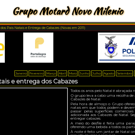
Grupo Motard Novo Milenio
 dos Pais Natais e Entrega de Cabazes (Novas em 2011)
Janeiro
Fevereiro
Março
Abril
Maio
Junho
Julho
Agosto
Setembro
tais e entrega dos Cabazes
Todos os anos pelo Natal é abraçada n
O grupo leva a cabo uma recolha de a
Cabazes de Natal.
Pela hora de almoço o Grupo oferec
natais em que todos podem e devem pa
passar pelas superficies comerci
adicionada aos Cabazes de Natal. Se
entregar cabazes.
A meio do desfile é feita uma par
oferendo uma bebida a todos os parti
À noite é feito um jantar de Natal o