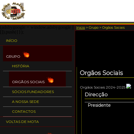
(adsbygoogle = window.adsbygoogle ||
Inicio
>
Grupo
>
Orgãos Sociais
[]).push({});
INÍCIO
GRUPO
HISTÓRIA
Orgãos Sociais
ORGÃOS SOCIAIS
Orgãos Sociais 2024-2025
SÓCIOS FUNDADORES
Direcção
A NOSSA SEDE
Presidente
CONTACTOS
VOLTAS DE MOTA