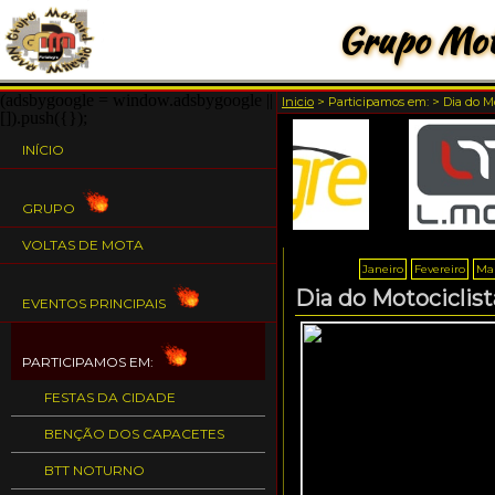
Grupo Mot
(adsbygoogle = window.adsbygoogle ||
Inicio
>
Participamos em:
>
Dia do Mo
[]).push({});
INÍCIO
GRUPO
VOLTAS DE MOTA
Janeiro
Fevereiro
Ma
Dia do Motociclist
EVENTOS PRINCIPAIS
PARTICIPAMOS EM:
FESTAS DA CIDADE
BENÇÃO DOS CAPACETES
BTT NOTURNO