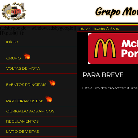
Grupo Mot
(adsbygoogle = window.adsbygoogle ||
Inicio
>
Histórias Antigas
[]).push({});
INÍCIO
GRUPO
VOLTAS DE MOTA
PARA BREVE
EVENTOS PRINCIPAIS
Este é um dos projectos futuro
PARTICIPAMOS EM:
OBRIGADO AOS AMIGOS
REGULAMENTOS
LIVRO DE VISITAS