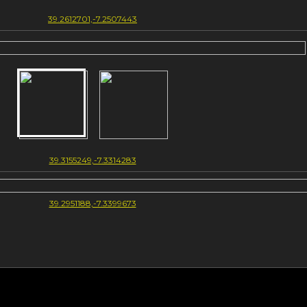
39.2612701,-7.2507443
39.3155249,-7.3314283
39.2951188,-7.3399673