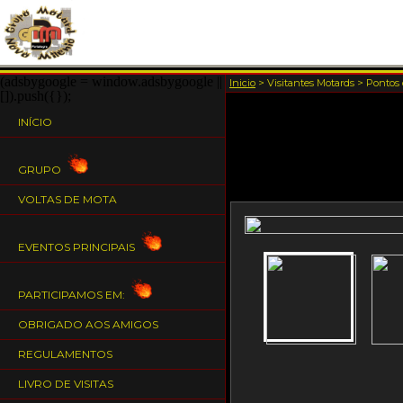
(adsbygoogle = window.adsbygoogle ||
Inicio
>
Visitantes Motards
>
Pontos 
[]).push({});
INÍCIO
GRUPO
VOLTAS DE MOTA
EVENTOS PRINCIPAIS
PARTICIPAMOS EM:
OBRIGADO AOS AMIGOS
REGULAMENTOS
LIVRO DE VISITAS