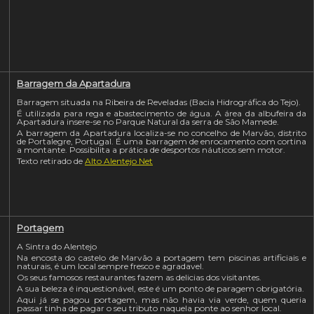
Barragem da Apartadura
Barragem situada na Ribeira de Reveladas (Bacia Hidrográfica do Tejo).
É utilizada para rega e abastecimento de água. A área da albufeira da
Apartadura insere-se no Parque Natural da serra de São Mamede.
A barragem da Apartadura localiza-se no concelho de Marvão, distrito
de Portalegre, Portugal. É uma barragem de enrocamento com cortina
a montante. Possibilita a prática de desportos náuticos sem motor.
Texto retirado de
Alto Alentejo Net
Portagem
A Sintra do Alentejo
Na encosta do castelo de Marvão a portagem tem piscinas artificiais e
naturais, é um local sempre fresco e agradavel.
Os seus famosos restaurantes fazem as delicias dos visitantes.
A sua beleza é inquestionável, este é um ponto de paragem obrigatória.
Aqui já se pagou portagem, mas não havia via verde, quem queria
passar tinha de pagar o seu tributo naquela ponte ao senhor local.