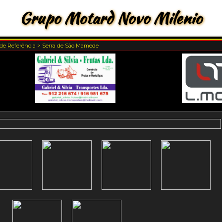
Grupo Motard Novo Milenio
de Referência
>
Serra de São Mamede