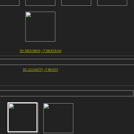
39.3830899,-7.3839306
39.2206071,-7.181291