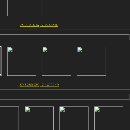
39.3129494,-7.3597296
39.3289439,-7.4012249