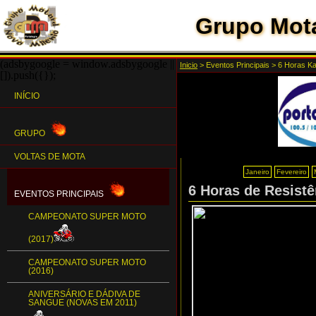
Grupo Mota
(adsbygoogle = window.adsbygoogle ||
Inicio
>
Eventos Principais
>
6 Horas Ka
[]).push({});
INÍCIO
GRUPO
VOLTAS DE MOTA
Janeiro
Fevereiro
6 Horas de Resistê
EVENTOS PRINCIPAIS
CAMPEONATO SUPER MOTO
(2017)
CAMPEONATO SUPER MOTO
(2016)
ANIVERSÁRIO E DÁDIVA DE
SANGUE (NOVAS EM 2011)