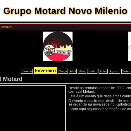
Grupo Motard Novo Milenio
 Carnaval
Fevereiro
Janeiro
Março
Abril
Maio
Junho
Julho
Agosto
Setem
l Motard
Desde os remotos tempos de 2002, co
carnaval Motard.
Este é um evento que desejamos conti
O evento consiste num desfile de masc
se organiza na nova sede no Kartodrom
Ficam aqui algumas recordações de mo