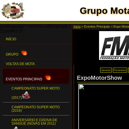
Grupo Mota
(adsbygoogle = window.adsbygoogle ||
Inicio
>
Eventos Principais
>
Expo Moto
[]).push({});
INÍCIO
GRUPO
VOLTAS DE MOTA
Janeiro
Fevereiro
ExpoMotorShow
EVENTOS PRINCIPAIS
CAMPEONATO SUPER MOTO
(2017)
CAMPEONATO SUPER MOTO
(2016)
ANIVERSÁRIO E DÁDIVA DE
SANGUE (NOVAS EM 2011)