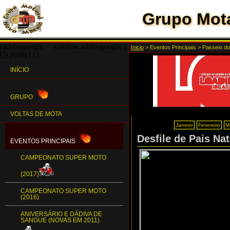
Grupo Mota
(adsbygoogle = window.adsbygoogle ||
Inicio
>
Eventos Principais
>
Passeio do
[]).push({});
INÍCIO
GRUPO
VOLTAS DE MOTA
Janeiro
Fevereiro
M
Desfile de Pais Na
EVENTOS PRINCIPAIS
CAMPEONATO SUPER MOTO
(2017)
CAMPEONATO SUPER MOTO
(2016)
ANIVERSÁRIO E DÁDIVA DE
SANGUE (NOVAS EM 2011)