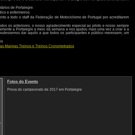
ários de Portalegre.
ico e enfermeiros.
to a todo o staff da Federação de Motociclismo de Portugal por acreditarem
todos os anteriores, o nosso agradecimento especial ao piloto e nosso sempre
amente a Portalegre a meio da semana e nos ajudou mais uma vez a criar e a
ue pudessemos dar aquilo a que todos os participantes e público meressem, um
is
s as Mangas Treinos e Treinos Cronometrados
Fotos do Evento
Prova do campeonato de 2017 em Portalegre
>