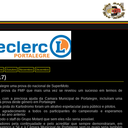
ro
Outubro
Novembro
Dezembro
17)
alegre uma prova do nacional de SuperMoto.
ta prova da FMP que mais uma vez se revelou um sucesso em termos de
a, com a preciosa ajuda da Camara Municipal de Portalegre, incluíram uma
a prova deste género em Portalegre
na pista do Kartodromo foram um atrativo espetacular para público e pilotos.
agradecimento a todos os participantes do campeonato e esperamos
 ao ano anterior.
do o staff do Grupo Motard que sem eles não seria possível.
nadores pela continuadade e pelo acreditar que sempre demonstraram, em
Lourenço e Sé e à Câmara Municipal de Portalegre sem os quais seria também