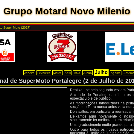
Grupo Motard Novo Milenio
o Super Moto (2017)
Julho
Janeiro
Fevereiro
Março
Abril
Maio
Junho
Agosto
Setemb
al de SuperMoto Portalegre (2 de Julho de 20
Realizou-se pela segunda vez em Port
A cidade de Portalegre acolheu es
espectáculo e de público.
As modificações introduzidas na pist
secção de Terra nunca antes vista num
Dois saltos, em particular a reentrada 
Deixamos aqui novamente o nosso 
sinceramente ter melhorado em relação
Um agradecimento muito grande para to
Outro para todos os nossos patroci
particular à União de Juntas de São 