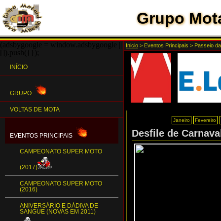
Grupo Mota
(adsbygoogle = window.adsbygoogle ||
Inicio
>
Eventos Principais
>
Passeio da
[]).push({});
INÍCIO
GRUPO
VOLTAS DE MOTA
Janeiro
Fevereiro
Desfile de Carnava
EVENTOS PRINCIPAIS
CAMPEONATO SUPER MOTO
(2017)
CAMPEONATO SUPER MOTO
(2016)
ANIVERSÁRIO E DÁDIVA DE
SANGUE (NOVAS EM 2011)