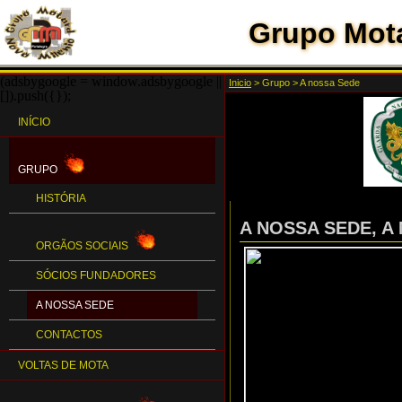
Grupo Mota
(adsbygoogle = window.adsbygoogle ||
Inicio
>
Grupo
>
A nossa Sede
[]).push({});
INÍCIO
GRUPO
HISTÓRIA
A NOSSA SEDE, A
ORGÃOS SOCIAIS
SÓCIOS FUNDADORES
A NOSSA SEDE
CONTACTOS
VOLTAS DE MOTA