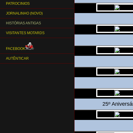
PATROCINIOS
JORNALINHO (NOVO)
HISTÓRIAS ANTIGAS
VISITANTES MOTARDS
FACEBOOK
AUTÊNTICAR
25º Aniversá