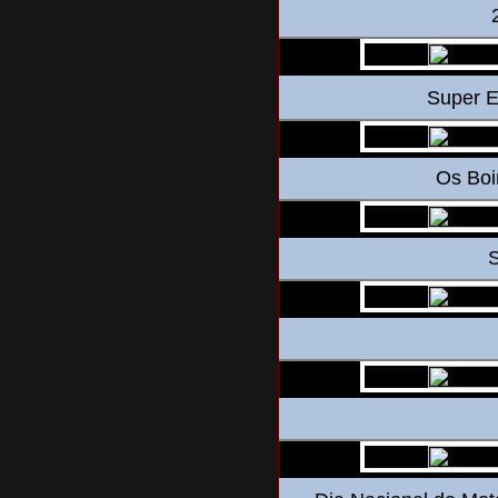
Super E
Os Boi
S