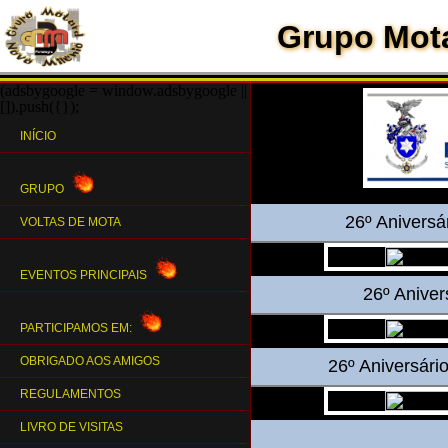
Grupo Mota
(adsbygoogle = window.adsbygoogle ||
[]).push({});
INÍCIO
GRUPO
26º Aniversá
VOLTAS DE MOTA
EVENTOS PRINCIPAIS
26º Aniver
PARTICIPAMOS EM:
OBRIGADO AOS AMIGOS
26º Aniversári
REGULAMENTOS
LIVRO DE VISITAS